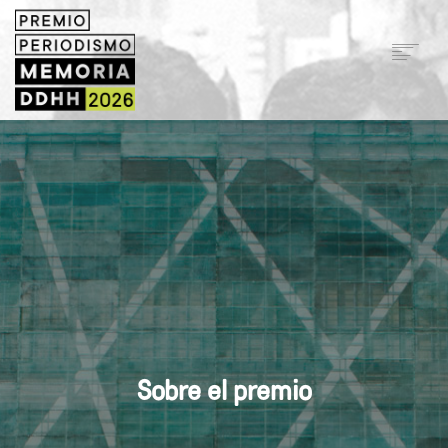
INICIO
TALLERES
SOBRE EL PREMIO
BASES Y POSTULACIONES
VERSIONES
HERRAMIENTAS Y TIPS
SEARCH
Sobre el premio